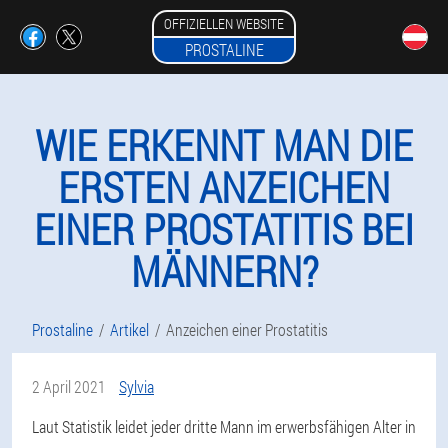
OFFIZIELLEN WEBSITE
PROSTALINE
WIE ERKENNT MAN DIE
ERSTEN ANZEICHEN
EINER PROSTATITIS BEI
MÄNNERN?
Prostaline
Artikel
Anzeichen einer Prostatitis
2 April 2021
Sylvia
Laut Statistik leidet jeder dritte Mann im erwerbsfähigen Alter in