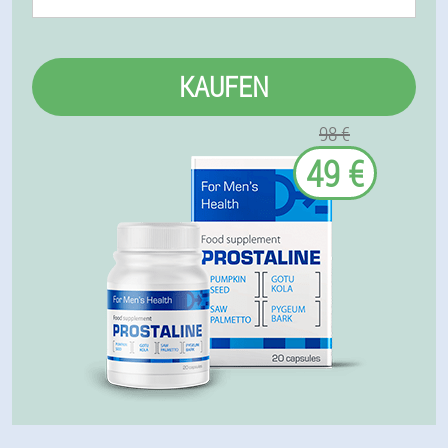
KAUFEN
98 €
49 €