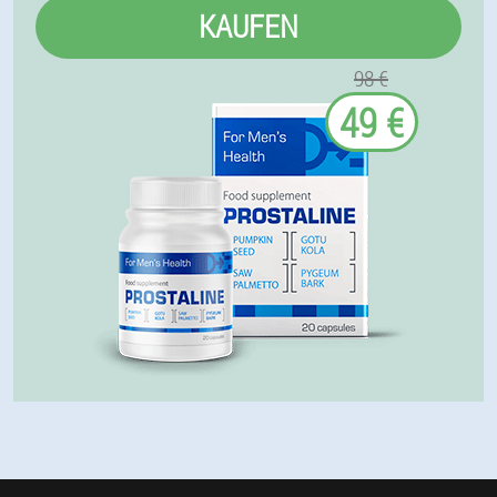
KAUFEN
98 €
49 €